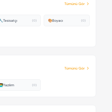
Tümünü Gör
🔧
Tesisatçı
🎨
Boyacı
(0)
(0)
Tümünü Gör
‍💻
Yazılım
(0)