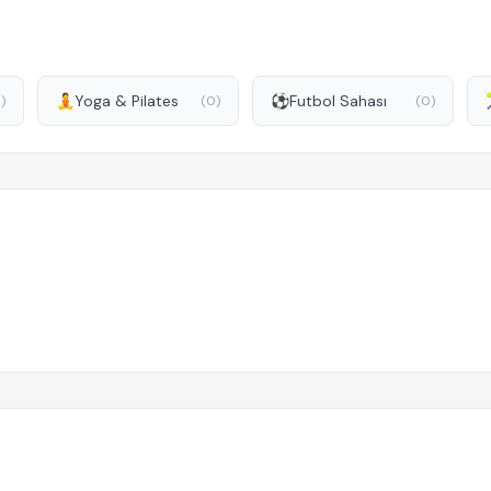
🧘
Yoga & Pilates
⚽
Futbol Sahası
)
(0)
(0)