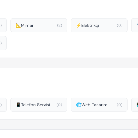
📐
Mimar
⚡
Elektrikçi
)
(2)
(0)
)
📱
Telefon Servisi
🌐
Web Tasarım

1)
(0)
(0)