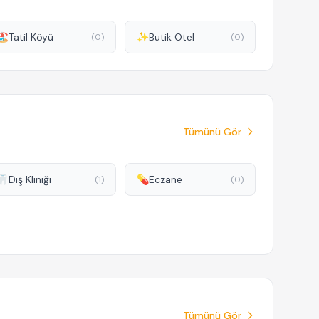
🏖️
Tatil Köyü
✨
Butik Otel
(0)
(0)
Tümünü Gör
🦷
Diş Kliniği
💊
Eczane
(1)
(0)
Tümünü Gör