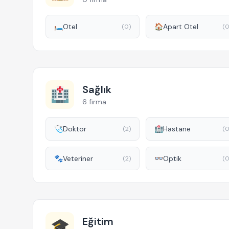
🛏️
Otel
🏠
Apart Otel
(0)
(0
Sağlık
🏥
6 firma
🩺
Doktor
🏥
Hastane
(2)
(0
🐾
Veteriner
👓
Optik
(2)
(0
Eğitim
🎓