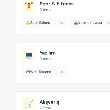
Spor & Fitness
🏋️
0 firma
💪
Spor Salonu
🏊
Yüzme Havuzu
(0)
(0
Yazılım
💻
0 firma
🎮
Web Tasarım
(0)
Alışveriş
🛒
2 firma