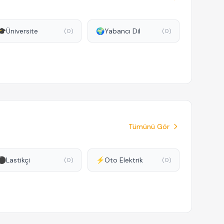
🎓
Üniversite
🌍
Yabancı Dil
(0)
(0)
Tümünü Gör
⚫
Lastikçi
⚡
Oto Elektrik
(0)
(0)