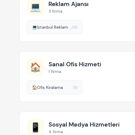
Reklam Ajansı
💻
3 firma
💻
İstanbul Reklam Ajansları
(3)
Sanal Ofis Hizmeti
🏠
1 firma
🏠
Ofis Kiralama
(1)
Sosyal Medya Hizmetleri
📱
4 firma