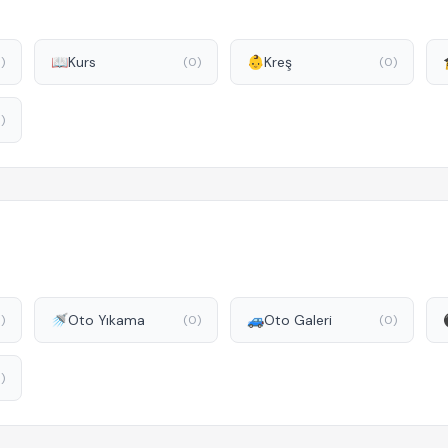
📖
Kurs
👶
Kreş
)
(0)
(0)
)
🚿
Oto Yıkama
🚙
Oto Galeri
)
(0)
(0)
)