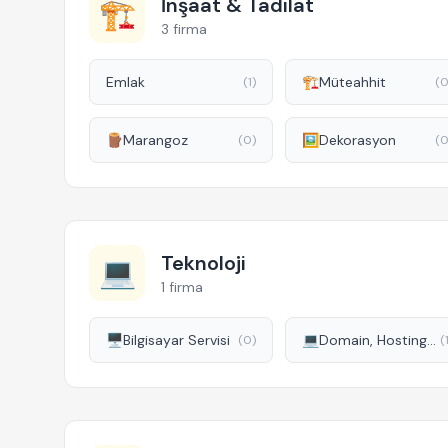
İnşaat & Tadilat
🏗️
3 firma
Emlak
🏗️
Müteahhit
(1)
(0
🪵
Marangoz
🖼️
Dekorasyon
(0)
(0
Teknoloji
💻
1 firma
🖥️
Bilgisayar Servisi
💻
Domain, Hosting ve Sanal Sunucu
(0)
(