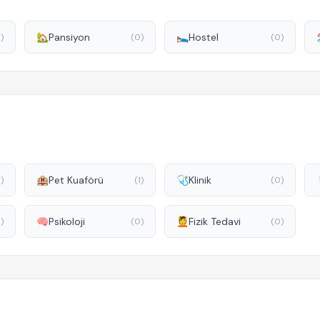
🏡
Pansiyon
🛌
Hostel
)
(0)
(0)
🏨
Pet Kuaförü
🩺
Klinik
)
(1)
(0)
🧠
Psikoloji
💆
Fizik Tedavi
)
(0)
(0)