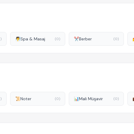
🧖
Spa & Masaj
✂️
Berber
)
(0)
(0)
📜
Noter
📊
Mali Müşavir
)
(0)
(0)