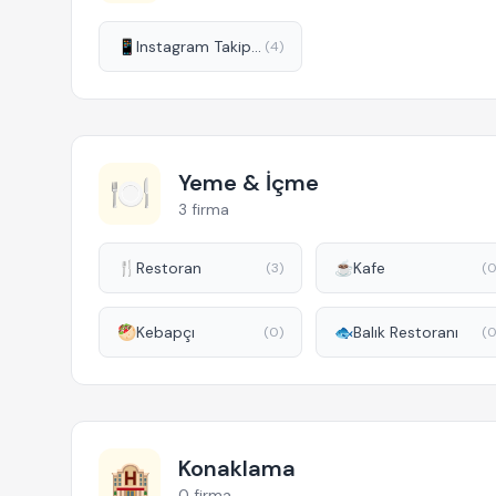
📱
Instagram Takipçi Hizmetleri
(4)
Yeme & İçme
🍽️
3 firma
🍴
Restoran
☕
Kafe
(3)
(0
🥙
Kebapçı
🐟
Balık Restoranı
(0)
(0
Konaklama
🏨
0 firma