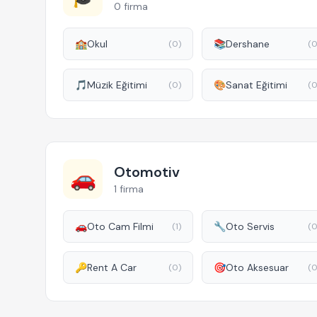
0 firma
🏫
Okul
📚
Dershane
(0)
(0
🎵
Müzik Eğitimi
🎨
Sanat Eğitimi
(0)
(0
Otomotiv
🚗
1 firma
🚗
Oto Cam Filmi
🔧
Oto Servis
(1)
(0
🔑
Rent A Car
🎯
Oto Aksesuar
(0)
(0