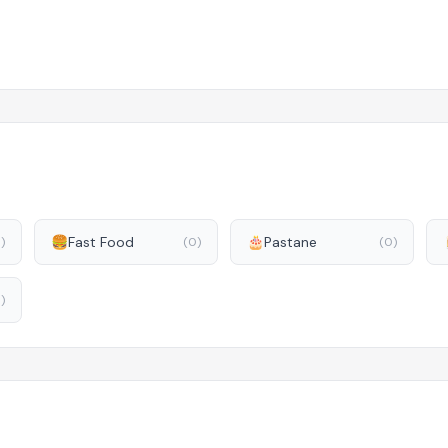
🍔
Fast Food
🎂
Pastane
)
(0)
(0)
)