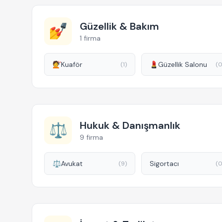
Güzellik & Bakım
💅
1 firma
💇
Kuaför
💄
Güzellik Salonu
(1)
(0
Hukuk & Danışmanlık
⚖️
9 firma
⚖️
Avukat
Sigortacı
(9)
(0