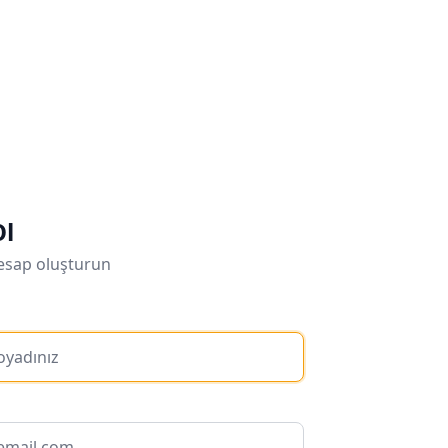
Ol
esap oluşturun