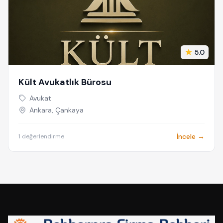
5.0
Kült Avukatlık Bürosu
Avukat
Ankara, Çankaya
İncele →
1 değerlendirme