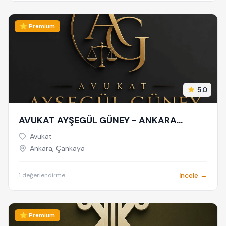
⭐ Premium
5.0
AVUKAT AYŞEGÜL GÜNEY - ANKARA
AVUKAT - CEZA AVUKATI - BOŞANMA
Avukat
AVUKATI - TAZMİNAT AVUKATI
Ankara, Çankaya
İncele →
1 değerlendirme
⭐ Premium