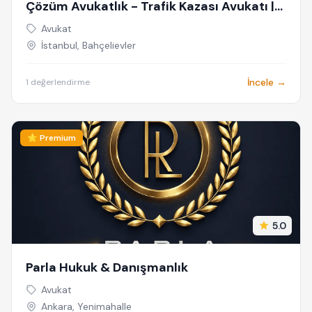
Çözüm Avukatlık - Trafik Kazası Avukatı |
Sigorta Hukuku Avukatı | Kaza Avukatı |
Avukat
Trafik Avukatı | Trafik Kazası Ceza Avukatı
İstanbul, Bahçelievler
İncele →
1 değerlendirme
⭐ Premium
5.0
Parla Hukuk & Danışmanlık
Avukat
Ankara, Yenimahalle