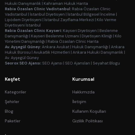
Hukuki Danışmanlık
|
Kahraman Hukuk Harita
Rabia Özaslan Clinic Vadistanbul:
Rabia Özaslan Clinic
Vadistanbul
|
İstanbul Diyetisyen
|
İstanbul Bölgesel İncelme
|
Lipödem Diyetisyeni
|
İstanbul Zayıflama Merkezi
|
Kilo Verme
Diyetisyeni İstanbul
Rabia Özaslan Clinic Kayseri:
Kayseri Diyetisyen
|
Beslenme
Danışmanlığı
|
Kayseri Beslenme Uzmanı
|
Diyetisyen Kliniği
|
Kilo
Yönetimi Danışmanlığı
|
Rabia Özaslan Clinic Harita
Av. Ayşegül Güney:
Ankara Avukat
|
Hukuk Danışmanlığı
|
Ankara
Hukuk Bürosu
|
Avukatlık Hizmetleri
|
Ankara Hukuki Danışmanlık
|
Av. Ayşegül Güney
Seorox SEO Ajansı:
SEO Ajansı
|
SEO Ajansları
|
Seyahat Blogu
Keşfet
Kurumsal
Kategoriler
Hakkımızda
Şehirler
İletişim
Blog
Kullanım Koşulları
Paketler
Gizlilik Politikası