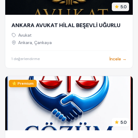
5.0
ANKARA AVUKAT HİLAL BEŞEVLİ UĞURLU
Avukat
Ankara, Çankaya
İncele →
1 değerlendirme
⭐ Premium
5.0