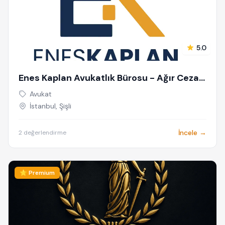
5.0
Enes Kaplan Avukatlık Bürosu - Ağır Ceza
Avukatı İstanbul - Ceza Avukatı - Siber
Avukat
Suçlar Avukatı - Dolandırıcılık Avukatı
İstanbul, Şişli
İncele →
2 değerlendirme
⭐ Premium