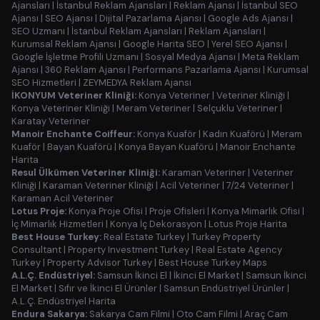
Ajansları
|
İstanbul Reklam Ajansları
|
Reklam Ajansı
|
İstanbul SEO
Ajansı
|
SEO Ajansı
|
Dijital Pazarlama Ajansı
|
Google Ads Ajansı
|
SEO Uzmanı
|
İstanbul Reklam Ajansları
|
Reklam Ajansları
|
Kurumsal Reklam Ajansı
|
Google Harita SEO
|
Yerel SEO Ajansı
|
Google İşletme Profili Uzmanı
|
Sosyal Medya Ajansı
|
Meta Reklam
Ajansı
|
360 Reklam Ajansı
|
Performans Pazarlama Ajansı
|
Kurumsal
SEO Hizmetleri
|
ZEYMEDYA Reklam Ajansı
İKONYUM Veteriner Kliniği:
Konya Veteriner
|
Veteriner Kliniği
|
Konya Veteriner Kliniği
|
Meram Veteriner
|
Selçuklu Veteriner
|
Karatay Veteriner
Manoir Enchante Coiffeur:
Konya Kuaför
|
Kadın Kuaförü
|
Meram
Kuaför
|
Bayan Kuaförü
|
Konya Bayan Kuaförü
|
Manoir Enchante
Harita
Resul Ülkümen Veteriner Kliniği:
Karaman Veteriner
|
Veteriner
Kliniği
|
Karaman Veteriner Kliniği
|
Acil Veteriner
|
7/24 Veteriner
|
Karaman Acil Veteriner
Lotus Proje:
Konya Proje Ofisi
|
Proje Ofisleri
|
Konya Mimarlık Ofisi
|
İç Mimarlık Hizmetleri
|
Konya İç Dekorasyon
|
Lotus Proje Harita
Best House Turkey:
Real Estate Turkey
|
Turkey Property
Consultant
|
Property Investment Turkey
|
Real Estate Agency
Turkey
|
Property Advisor Turkey
|
Best House Turkey Maps
A.L.Ç. Endüstriyel:
Samsun İkinci El
|
İkinci El Market
|
Samsun İkinci
El Market
|
Sıfır ve İkinci El Ürünler
|
Samsun Endüstriyel Ürünler
|
A.L.Ç. Endüstriyel Harita
Endura Sakarya:
Sakarya Cam Filmi
|
Oto Cam Filmi
|
Araç Cam