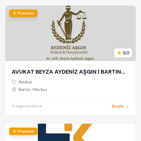
⭐ Premium
5.0
AVUKAT BEYZA AYDENİZ AŞGIN | BARTIN
AVUKAT | HUKUK VE ARABULUCULUK
Avukat
BÜROSU - AİLE, CEZA, İŞ HUKUKU,
Bartın, Merkez
BOŞANMA AVUKATI
İncele →
8 değerlendirme
⭐ Premium