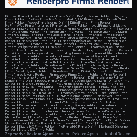
Bizclave Firma Rehberi
|
Bizquora Firma Dizini
|
Profilya İşletme Rehberi
|
Zeymedya
Firma Rehberi
|
Profica Firma Platformu
|
Markify360 Firma Listesi
|
Firmalio Yerel
Firma Rehberi
|
WebdeFirma İşletme Dizini
|
DijitalFirman Firma Rehberi
|
ProFirmaWeb Firma Platformu
|
FirmaMap Firma Rehberi
|
LocalFirma Yerel İşletme
Rehberi
|
BizMarka Firma Dizini
|
Maplafi Firma Rehberi
|
FirmaEvreni Firma Rehberi
|
Firmovia İşletme Rehberi
|
FirmaHaritam Firma Rehberi
|
FirmaPusula Firma Dizini
|
FirmaYolu Firma Rehberi
|
FirmaListe İşletme Rehberi
|
FirmaAdres Firma Rehberi
|
LocalFirmalar Yerel Firma Rehberi
|
FirmaPlatform İşletme Dizini
|
RehberPro Firma
Rehberi
|
FirmaMerkez Firma Dizini
|
FirmaKaynak İşletme Rehberi
|
RehberMerkez
Firma Rehberi
|
FirmaKonumum Firma Rehberi
|
FirmaSemt Yerel Firma Dizini
|
FirmaYerleri İşletme Rehberi
|
FirmaSehir Firma Rehberi
|
FirmaPro İşletme Rehberi
|
FirmaRehberiTR Firma Dizini
|
Firmoria Firma Rehberi
|
EniyiFirmaTR İşletme Rehberi
|
FirmaOneri Firma Tavsiye Rehberi
|
FirmaLog Firma Dizini
|
FirmaSet İşletme Rehberi
|
RehberON Firma Rehberi
|
FirmaLens Firma Dizini
|
Dizinist İşletme Dizini
|
FirmaGrid Firma Rehberi
|
FirmaCity Firma Dizini
|
RehberCity İşletme Rehberi
|
DizinSite Firma Rehberi
|
RehberHub Firma Dizini
|
FirmaNest İşletme Rehberi
|
FirmaPilot Firma Rehberi
|
FirmaBaseo Firma Dizini
|
FirmaPulseo İşletme Rehberi
|
FirmaRehberist Firma Rehberi
|
FirmaPorter Firma Dizini
|
TurkeyFirms Firma Rehberi
|
FirmaPortalio İşletme Rehberi
|
FirmaSearch Firma Dizini
|
Dizinra Firma Rehberi
|
FirmaPlaneo İşletme Rehberi
|
FirmaLocate Firma Dizini
|
Rehberis Firma Rehberi
|
FirmaLinker İşletme Rehberi
|
FirmaROA Firma Rehberi
|
DijiFirma İşletme Rehberi
|
Bulpar Firma Dizini
|
Rebset Firma Rehberi
|
BizLenta İşletme Dizini
|
Dijitalio Firma
Rehberi
|
FirmaPorta Firma Dizini
|
WebFirmio İşletme Rehberi
|
MapFirma Firma
Rehberi
|
FirmaVita Firma Dizini
|
FirmaArena İşletme Rehberi
|
FirmaLinka Firma
Rehberi
|
FirmaBulut Firma Dizini
|
FirmaKey İşletme Rehberi
|
FirmaNokta Firma
Rehberi
|
FirmaDurak Firma Dizini
|
FirmaRota İşletme Rehberi
|
LokalRehber Firma
Rehberi
|
FirmaYerim Firma Dizini
|
BizMora İşletme Rehberi
|
RehberNeti Firma
Rehberi
|
LokalFirma Firma Dizini
|
MapRehber İşletme Rehberi
|
KonumFirma Firma
Rehberi
|
KonumRehber Firma Dizini
|
WebFira İşletme Rehberi
|
MapNokta Firma
Rehberi
|
RehberLine Firma Dizini
|
FirmaLinko İşletme Rehberi
|
FirmaTekno Firma
Rehberi
|
FirmaRoid Firma Dizini
|
FirmaVeri İşletme Rehberi
|
FirmaSayfa Firma
Rehberi
|
FirmaListem Firma Rehberi
|
Rehbora Firma Dizini
|
FirmaRadar İşletme
Rehberi
|
FirmaClouds Firma Rehberi
|
FirmaWorlds Firma Dizini
|
FirmaRehberTR
İşletme Rehberi
|
FirmaRehberTurkey Firma Rehberi
|
FirmaListPro Firma Dizini
|
Listivoa İşletme Rehberi
|
Rehberio Firma Rehberi
|
Rehbera360 Firma Dizini
|
Diziora
İşletme Rehberi
|
Dizivia Firma Rehberi
|
Lokoria Firma Dizini
|
Firmora360 İşletme
Rehberi
|
Bizora360 Firma Rehberi
|
ProFirma360 Firma Dizini
|
Markora360 İşletme
Rehberi
|
Listora360 Firma Rehberi
|
Zeymedya Reklam Ajansı:
İstanbul Reklam Ajansı
|
İstanbul Reklam