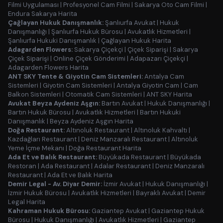
Filmi Uygulaması
|
Profesyonel Cam Filmi
|
Sakarya Oto Cam Filmi
|
Endura Sakarya Harita
Çağlayan Hukuk Danışmanlık:
Şanlıurfa Avukat
|
Hukuk
Danışmanlığı
|
Şanlıurfa Hukuk Bürosu
|
Avukatlık Hizmetleri
|
Şanlıurfa Hukuki Danışmanlık
|
Çağlayan Hukuk Harita
Adagarden Flowers:
Sakarya Çiçekçi
|
Çiçek Siparişi
|
Sakarya
Çiçek Siparişi
|
Online Çiçek Gönderimi
|
Adapazarı Çiçekçi
|
Adagarden Flowers Harita
ANT SKY Tente & Giyotin Cam Sistemleri:
Antalya Cam
Sistemleri
|
Giyotin Cam Sistemleri
|
Antalya Giyotin Cam
|
Cam
Balkon Sistemleri
|
Otomatik Cam Sistemleri
|
ANT SKY Harita
Avukat Beyza Aydeniz Aşgın:
Bartın Avukat
|
Hukuk Danışmanlığı
|
Bartın Hukuk Bürosu
|
Avukatlık Hizmetleri
|
Bartın Hukuki
Danışmanlık
|
Beyza Aydeniz Aşgın Harita
Doğa Restaurant:
Altınoluk Restaurant
|
Altınoluk Kahvaltı
|
Kazdağları Restaurant
|
Deniz Manzaralı Restaurant
|
Altınoluk
Yeme İçme Mekanı
|
Doğa Restaurant Harita
Ada Et ve Balık Restaurant:
Büyükada Restaurant
|
Büyükada
Restoran
|
Ada Restaurant
|
Adalar Restaurant
|
Deniz Manzaralı
Restaurant
|
Ada Et ve Balık Harita
Demir Legal - Av. Diyar Demir:
İzmir Avukat
|
Hukuk Danışmanlığı
|
İzmir Hukuk Bürosu
|
Avukatlık Hizmetleri
|
Bayraklı Avukat
|
Demir
Legal Harita
Kahraman Hukuk Bürosu:
Gaziantep Avukat
|
Gaziantep Hukuk
Bürosu
|
Hukuk Danışmanlığı
|
Avukatlık Hizmetleri
|
Gaziantep