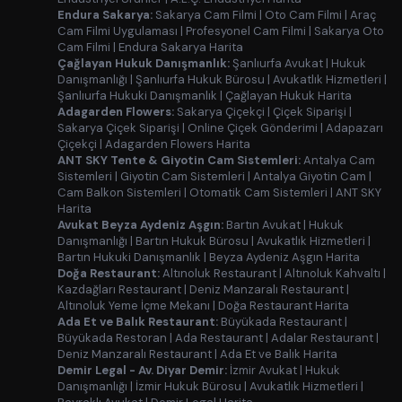
Endura Sakarya:
Sakarya Cam Filmi
|
Oto Cam Filmi
|
Araç
Cam Filmi Uygulaması
|
Profesyonel Cam Filmi
|
Sakarya Oto
Cam Filmi
|
Endura Sakarya Harita
Çağlayan Hukuk Danışmanlık:
Şanlıurfa Avukat
|
Hukuk
Danışmanlığı
|
Şanlıurfa Hukuk Bürosu
|
Avukatlık Hizmetleri
|
Şanlıurfa Hukuki Danışmanlık
|
Çağlayan Hukuk Harita
Adagarden Flowers:
Sakarya Çiçekçi
|
Çiçek Siparişi
|
Sakarya Çiçek Siparişi
|
Online Çiçek Gönderimi
|
Adapazarı
Çiçekçi
|
Adagarden Flowers Harita
ANT SKY Tente & Giyotin Cam Sistemleri:
Antalya Cam
Sistemleri
|
Giyotin Cam Sistemleri
|
Antalya Giyotin Cam
|
Cam Balkon Sistemleri
|
Otomatik Cam Sistemleri
|
ANT SKY
Harita
Avukat Beyza Aydeniz Aşgın:
Bartın Avukat
|
Hukuk
Danışmanlığı
|
Bartın Hukuk Bürosu
|
Avukatlık Hizmetleri
|
Bartın Hukuki Danışmanlık
|
Beyza Aydeniz Aşgın Harita
Doğa Restaurant:
Altınoluk Restaurant
|
Altınoluk Kahvaltı
|
Kazdağları Restaurant
|
Deniz Manzaralı Restaurant
|
Altınoluk Yeme İçme Mekanı
|
Doğa Restaurant Harita
Ada Et ve Balık Restaurant:
Büyükada Restaurant
|
Büyükada Restoran
|
Ada Restaurant
|
Adalar Restaurant
|
Deniz Manzaralı Restaurant
|
Ada Et ve Balık Harita
Demir Legal - Av. Diyar Demir:
İzmir Avukat
|
Hukuk
Danışmanlığı
|
İzmir Hukuk Bürosu
|
Avukatlık Hizmetleri
|