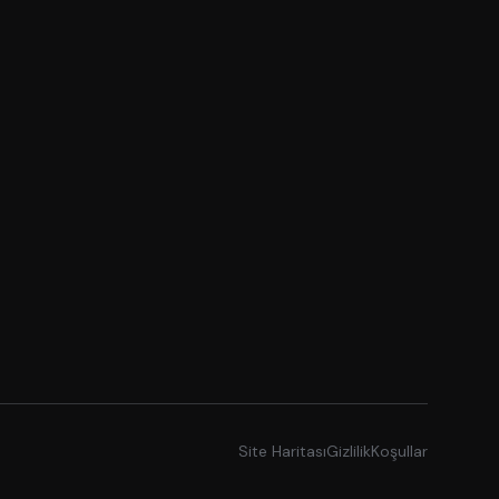
Site Haritası
Gizlilik
Koşullar