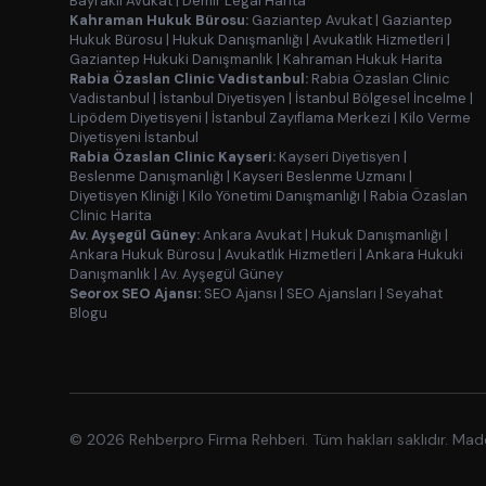
Bayraklı Avukat
|
Demir Legal Harita
Kahraman Hukuk Bürosu:
Gaziantep Avukat
|
Gaziantep
Hukuk Bürosu
|
Hukuk Danışmanlığı
|
Avukatlık Hizmetleri
|
Gaziantep Hukuki Danışmanlık
|
Kahraman Hukuk Harita
Rabia Özaslan Clinic Vadistanbul:
Rabia Özaslan Clinic
Vadistanbul
|
İstanbul Diyetisyen
|
İstanbul Bölgesel İncelme
|
Lipödem Diyetisyeni
|
İstanbul Zayıflama Merkezi
|
Kilo Verme
Diyetisyeni İstanbul
Rabia Özaslan Clinic Kayseri:
Kayseri Diyetisyen
|
Beslenme Danışmanlığı
|
Kayseri Beslenme Uzmanı
|
Diyetisyen Kliniği
|
Kilo Yönetimi Danışmanlığı
|
Rabia Özaslan
Clinic Harita
Av. Ayşegül Güney:
Ankara Avukat
|
Hukuk Danışmanlığı
|
Ankara Hukuk Bürosu
|
Avukatlık Hizmetleri
|
Ankara Hukuki
Danışmanlık
|
Av. Ayşegül Güney
Seorox SEO Ajansı:
SEO Ajansı
|
SEO Ajansları
|
Seyahat
Blogu
© 2026 Rehberpro Firma Rehberi. Tüm hakları saklıdır. Ma