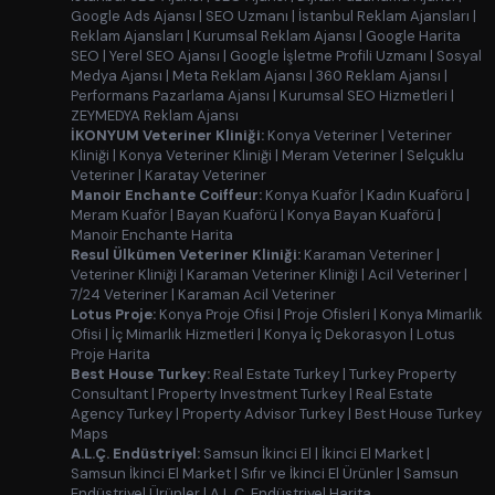
Google Ads Ajansı
|
SEO Uzmanı
|
İstanbul Reklam Ajansları
|
Reklam Ajansları
|
Kurumsal Reklam Ajansı
|
Google Harita
SEO
|
Yerel SEO Ajansı
|
Google İşletme Profili Uzmanı
|
Sosyal
Medya Ajansı
|
Meta Reklam Ajansı
|
360 Reklam Ajansı
|
Performans Pazarlama Ajansı
|
Kurumsal SEO Hizmetleri
|
ZEYMEDYA Reklam Ajansı
İKONYUM Veteriner Kliniği:
Konya Veteriner
|
Veteriner
Kliniği
|
Konya Veteriner Kliniği
|
Meram Veteriner
|
Selçuklu
Veteriner
|
Karatay Veteriner
Manoir Enchante Coiffeur:
Konya Kuaför
|
Kadın Kuaförü
|
Meram Kuaför
|
Bayan Kuaförü
|
Konya Bayan Kuaförü
|
Manoir Enchante Harita
Resul Ülkümen Veteriner Kliniği:
Karaman Veteriner
|
Veteriner Kliniği
|
Karaman Veteriner Kliniği
|
Acil Veteriner
|
7/24 Veteriner
|
Karaman Acil Veteriner
Lotus Proje:
Konya Proje Ofisi
|
Proje Ofisleri
|
Konya Mimarlık
Ofisi
|
İç Mimarlık Hizmetleri
|
Konya İç Dekorasyon
|
Lotus
Proje Harita
Best House Turkey:
Real Estate Turkey
|
Turkey Property
Consultant
|
Property Investment Turkey
|
Real Estate
Agency Turkey
|
Property Advisor Turkey
|
Best House Turkey
Maps
A.L.Ç. Endüstriyel:
Samsun İkinci El
|
İkinci El Market
|
Samsun İkinci El Market
|
Sıfır ve İkinci El Ürünler
|
Samsun
Endüstriyel Ürünler
|
A.L.Ç. Endüstriyel Harita