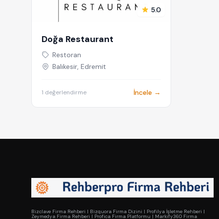
5.0
Doğa Restaurant
Restoran
Balıkesir, Edremit
İncele →
1 değerlendirme
Bizclave Firma Rehberi
|
Bizquora Firma Dizini
|
Profilya İşletme Rehberi
|
Zeymedya Firma Rehberi
|
Profica Firma Platformu
|
Markify360 Firma