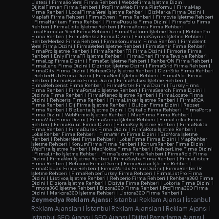
Listesi
|
Firmalio Yerel Firma Rehberi
|
WebdeFirma İşletme Dizini
|
DijitalFirman Firma Rehberi
|
ProFirmaWeb Firma Platformu
|
FirmaMap
Firma Rehberi
|
LocalFirma Yerel İşletme Rehberi
|
BizMarka Firma Dizini
|
Maplafi Firma Rehberi
|
FirmaEvreni Firma Rehberi
|
Firmovia İşletme Rehberi
|
FirmaHaritam Firma Rehberi
|
FirmaPusula Firma Dizini
|
FirmaYolu Firma
Rehberi
|
FirmaListe İşletme Rehberi
|
FirmaAdres Firma Rehberi
|
LocalFirmalar Yerel Firma Rehberi
|
FirmaPlatform İşletme Dizini
|
RehberPro
Firma Rehberi
|
FirmaMerkez Firma Dizini
|
FirmaKaynak İşletme Rehberi
|
RehberMerkez Firma Rehberi
|
FirmaKonumum Firma Rehberi
|
FirmaSemt
Yerel Firma Dizini
|
FirmaYerleri İşletme Rehberi
|
FirmaSehir Firma Rehberi
|
FirmaPro İşletme Rehberi
|
FirmaRehberiTR Firma Dizini
|
Firmoria Firma
Rehberi
|
EniyiFirmaTR İşletme Rehberi
|
FirmaOneri Firma Tavsiye Rehberi
|
FirmaLog Firma Dizini
|
FirmaSet İşletme Rehberi
|
RehberON Firma Rehberi
|
FirmaLens Firma Dizini
|
Dizinist İşletme Dizini
|
FirmaGrid Firma Rehberi
|
FirmaCity Firma Dizini
|
RehberCity İşletme Rehberi
|
DizinSite Firma Rehberi
|
RehberHub Firma Dizini
|
FirmaNest İşletme Rehberi
|
FirmaPilot Firma
Rehberi
|
FirmaBaseo Firma Dizini
|
FirmaPulseo İşletme Rehberi
|
FirmaRehberist Firma Rehberi
|
FirmaPorter Firma Dizini
|
TurkeyFirms
Firma Rehberi
|
FirmaPortalio İşletme Rehberi
|
FirmaSearch Firma Dizini
|
Dizinra Firma Rehberi
|
FirmaPlaneo İşletme Rehberi
|
FirmaLocate Firma
Dizini
|
Rehberis Firma Rehberi
|
FirmaLinker İşletme Rehberi
|
FirmaROA
Firma Rehberi
|
DijiFirma İşletme Rehberi
|
Bulpar Firma Dizini
|
Rebset
Firma Rehberi
|
BizLenta İşletme Dizini
|
Dijitalio Firma Rehberi
|
FirmaPorta
Firma Dizini
|
WebFirmio İşletme Rehberi
|
MapFirma Firma Rehberi
|
FirmaVita Firma Dizini
|
FirmaArena İşletme Rehberi
|
FirmaLinka Firma
Rehberi
|
FirmaBulut Firma Dizini
|
FirmaKey İşletme Rehberi
|
FirmaNokta
Firma Rehberi
|
FirmaDurak Firma Dizini
|
FirmaRota İşletme Rehberi
|
LokalRehber Firma Rehberi
|
FirmaYerim Firma Dizini
|
BizMora İşletme
Rehberi
|
RehberNeti Firma Rehberi
|
LokalFirma Firma Dizini
|
MapRehber
İşletme Rehberi
|
KonumFirma Firma Rehberi
|
KonumRehber Firma Dizini
|
WebFira İşletme Rehberi
|
MapNokta Firma Rehberi
|
RehberLine Firma Dizini
|
FirmaLinko İşletme Rehberi
|
FirmaTekno Firma Rehberi
|
FirmaRoid Firma
Dizini
|
FirmaVeri İşletme Rehberi
|
FirmaSayfa Firma Rehberi
|
FirmaListem
Firma Rehberi
|
Rehbora Firma Dizini
|
FirmaRadar İşletme Rehberi
|
FirmaClouds Firma Rehberi
|
FirmaWorlds Firma Dizini
|
FirmaRehberTR
İşletme Rehberi
|
FirmaRehberTurkey Firma Rehberi
|
FirmaListPro Firma
Dizini
|
Listivoa İşletme Rehberi
|
Rehberio Firma Rehberi
|
Rehbera360 Firma
Dizini
|
Diziora İşletme Rehberi
|
Dizivia Firma Rehberi
|
Lokoria Firma Dizini
|
Firmora360 İşletme Rehberi
|
Bizora360 Firma Rehberi
|
ProFirma360 Firma
Dizini
|
Markora360 İşletme Rehberi
|
Listora360 Firma Rehberi
|
Zeymedya Reklam Ajansı:
İstanbul Reklam Ajansı
|
İstanbul
Reklam Ajansları
|
İstanbul Reklam Ajansları
|
Reklam Ajansı
|
İstanbul SEO Ajansı
|
SEO Ajansı
|
Dijital Pazarlama Ajansı
|