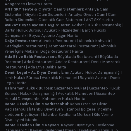
Adagarden Flowers Harita
ANT SKY Tente & Giyotin Cam Sistemleri:
Antalya Cam
Sistemleri
|
Giyotin Cam Sistemleri
|
Antalya Giyotin Cam
|
Cam
Balkon Sistemleri
|
Otomatik Cam Sistemleri
|
ANT SKY Harita
Avukat Beyza Aydeniz Aşgın:
Bartın Avukat
|
Hukuk Danışmanlığı
|
Bartın Hukuk Bürosu
|
Avukatlık Hizmetleri
|
Bartın Hukuki
Danışmanlık
|
Beyza Aydeniz Aşgın Harita
Doğa Restaurant:
Altınoluk Restaurant
|
Altınoluk Kahvaltı
|
Kazdağları Restaurant
|
Deniz Manzaralı Restaurant
|
Altınoluk
Yeme İçme Mekanı
|
Doğa Restaurant Harita
Ada Et ve Balık Restaurant:
Büyükada Restaurant
|
Büyükada
Restoran
|
Ada Restaurant
|
Adalar Restaurant
|
Deniz Manzaralı
Restaurant
|
Ada Et ve Balık Harita
Demir Legal - Av. Diyar Demir:
İzmir Avukat
|
Hukuk Danışmanlığı
|
İzmir Hukuk Bürosu
|
Avukatlık Hizmetleri
|
Bayraklı Avukat
|
Demir
Legal Harita
Kahraman Hukuk Bürosu:
Gaziantep Avukat
|
Gaziantep Hukuk
Bürosu
|
Hukuk Danışmanlığı
|
Avukatlık Hizmetleri
|
Gaziantep
Hukuki Danışmanlık
|
Kahraman Hukuk Harita
Rabia Özaslan Clinic Vadistanbul:
Rabia Özaslan Clinic
Vadistanbul
|
İstanbul Diyetisyen
|
İstanbul Bölgesel İncelme
|
Lipödem Diyetisyeni
|
İstanbul Zayıflama Merkezi
|
Kilo Verme
Diyetisyeni İstanbul
Rabia Özaslan Clinic Kayseri:
Kayseri Diyetisyen
|
Beslenme
Danışmanlığı
|
Kayseri Beslenme Uzmanı
|
Diyetisyen Kliniği
|
Kilo