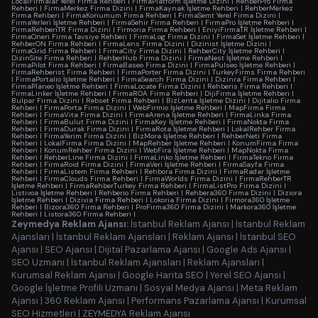
LocalFirmalar Yerel Firma Rehberi
|
FirmaPlatform İşletme Dizini
|
RehberPro Firma
Rehberi
|
FirmaMerkez Firma Dizini
|
FirmaKaynak İşletme Rehberi
|
RehberMerkez
Firma Rehberi
|
FirmaKonumum Firma Rehberi
|
FirmaSemt Yerel Firma Dizini
|
FirmaYerleri İşletme Rehberi
|
FirmaSehir Firma Rehberi
|
FirmaPro İşletme Rehberi
|
FirmaRehberiTR Firma Dizini
|
Firmoria Firma Rehberi
|
EniyiFirmaTR İşletme Rehberi
|
FirmaOneri Firma Tavsiye Rehberi
|
FirmaLog Firma Dizini
|
FirmaSet İşletme Rehberi
|
RehberON Firma Rehberi
|
FirmaLens Firma Dizini
|
Dizinist İşletme Dizini
|
FirmaGrid Firma Rehberi
|
FirmaCity Firma Dizini
|
RehberCity İşletme Rehberi
|
DizinSite Firma Rehberi
|
RehberHub Firma Dizini
|
FirmaNest İşletme Rehberi
|
FirmaPilot Firma Rehberi
|
FirmaBaseo Firma Dizini
|
FirmaPulseo İşletme Rehberi
|
FirmaRehberist Firma Rehberi
|
FirmaPorter Firma Dizini
|
TurkeyFirms Firma Rehberi
|
FirmaPortalio İşletme Rehberi
|
FirmaSearch Firma Dizini
|
Dizinra Firma Rehberi
|
FirmaPlaneo İşletme Rehberi
|
FirmaLocate Firma Dizini
|
Rehberis Firma Rehberi
|
FirmaLinker İşletme Rehberi
|
FirmaROA Firma Rehberi
|
DijiFirma İşletme Rehberi
|
Bulpar Firma Dizini
|
Rebset Firma Rehberi
|
BizLenta İşletme Dizini
|
Dijitalio Firma
Rehberi
|
FirmaPorta Firma Dizini
|
WebFirmio İşletme Rehberi
|
MapFirma Firma
Rehberi
|
FirmaVita Firma Dizini
|
FirmaArena İşletme Rehberi
|
FirmaLinka Firma
Rehberi
|
FirmaBulut Firma Dizini
|
FirmaKey İşletme Rehberi
|
FirmaNokta Firma
Rehberi
|
FirmaDurak Firma Dizini
|
FirmaRota İşletme Rehberi
|
LokalRehber Firma
Rehberi
|
FirmaYerim Firma Dizini
|
BizMora İşletme Rehberi
|
RehberNeti Firma
Rehberi
|
LokalFirma Firma Dizini
|
MapRehber İşletme Rehberi
|
KonumFirma Firma
Rehberi
|
KonumRehber Firma Dizini
|
WebFira İşletme Rehberi
|
MapNokta Firma
Rehberi
|
RehberLine Firma Dizini
|
FirmaLinko İşletme Rehberi
|
FirmaTekno Firma
Rehberi
|
FirmaRoid Firma Dizini
|
FirmaVeri İşletme Rehberi
|
FirmaSayfa Firma
Rehberi
|
FirmaListem Firma Rehberi
|
Rehbora Firma Dizini
|
FirmaRadar İşletme
Rehberi
|
FirmaClouds Firma Rehberi
|
FirmaWorlds Firma Dizini
|
FirmaRehberTR
İşletme Rehberi
|
FirmaRehberTurkey Firma Rehberi
|
FirmaListPro Firma Dizini
|
Listivoa İşletme Rehberi
|
Rehberio Firma Rehberi
|
Rehbera360 Firma Dizini
|
Diziora
İşletme Rehberi
|
Dizivia Firma Rehberi
|
Lokoria Firma Dizini
|
Firmora360 İşletme
Rehberi
|
Bizora360 Firma Rehberi
|
ProFirma360 Firma Dizini
|
Markora360 İşletme
Rehberi
|
Listora360 Firma Rehberi
|
Zeymedya Reklam Ajansı:
İstanbul Reklam Ajansı
|
İstanbul Reklam
Ajansları
|
İstanbul Reklam Ajansları
|
Reklam Ajansı
|
İstanbul SEO
Ajansı
|
SEO Ajansı
|
Dijital Pazarlama Ajansı
|
Google Ads Ajansı
|
SEO Uzmanı
|
İstanbul Reklam Ajansları
|
Reklam Ajansları
|
Kurumsal Reklam Ajansı
|
Google Harita SEO
|
Yerel SEO Ajansı
|
Google İşletme Profili Uzmanı
|
Sosyal Medya Ajansı
|
Meta Reklam
Ajansı
|
360 Reklam Ajansı
|
Performans Pazarlama Ajansı
|
Kurumsal
SEO Hizmetleri
|
ZEYMEDYA Reklam Ajansı