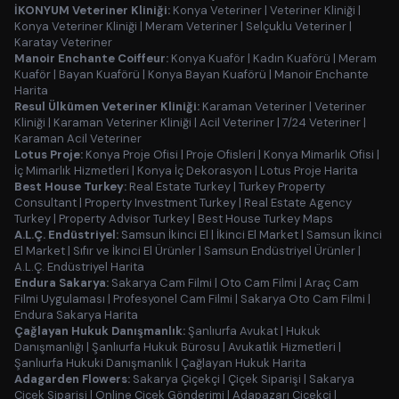
İKONYUM Veteriner Kliniği:
Konya Veteriner
|
Veteriner Kliniği
|
Konya Veteriner Kliniği
|
Meram Veteriner
|
Selçuklu Veteriner
|
Karatay Veteriner
Manoir Enchante Coiffeur:
Konya Kuaför
|
Kadın Kuaförü
|
Meram
Kuaför
|
Bayan Kuaförü
|
Konya Bayan Kuaförü
|
Manoir Enchante
Harita
Resul Ülkümen Veteriner Kliniği:
Karaman Veteriner
|
Veteriner
Kliniği
|
Karaman Veteriner Kliniği
|
Acil Veteriner
|
7/24 Veteriner
|
Karaman Acil Veteriner
Lotus Proje:
Konya Proje Ofisi
|
Proje Ofisleri
|
Konya Mimarlık Ofisi
|
İç Mimarlık Hizmetleri
|
Konya İç Dekorasyon
|
Lotus Proje Harita
Best House Turkey:
Real Estate Turkey
|
Turkey Property
Consultant
|
Property Investment Turkey
|
Real Estate Agency
Turkey
|
Property Advisor Turkey
|
Best House Turkey Maps
A.L.Ç. Endüstriyel:
Samsun İkinci El
|
İkinci El Market
|
Samsun İkinci
El Market
|
Sıfır ve İkinci El Ürünler
|
Samsun Endüstriyel Ürünler
|
A.L.Ç. Endüstriyel Harita
Endura Sakarya:
Sakarya Cam Filmi
|
Oto Cam Filmi
|
Araç Cam
Filmi Uygulaması
|
Profesyonel Cam Filmi
|
Sakarya Oto Cam Filmi
|
Endura Sakarya Harita
Çağlayan Hukuk Danışmanlık:
Şanlıurfa Avukat
|
Hukuk
Danışmanlığı
|
Şanlıurfa Hukuk Bürosu
|
Avukatlık Hizmetleri
|
Şanlıurfa Hukuki Danışmanlık
|
Çağlayan Hukuk Harita
Adagarden Flowers:
Sakarya Çiçekçi
|
Çiçek Siparişi
|
Sakarya
Çiçek Siparişi
|
Online Çiçek Gönderimi
|
Adapazarı Çiçekçi
|