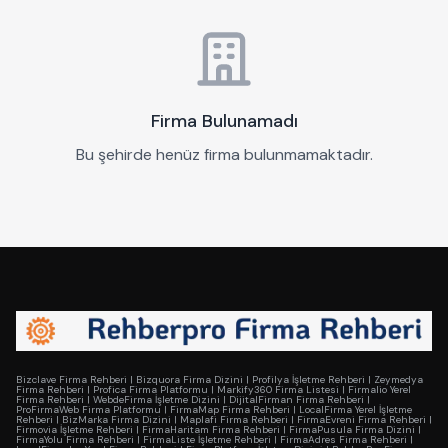
Firma Bulunamadı
Bu şehirde henüz firma bulunmamaktadır.
Bizclave Firma Rehberi
|
Bizquora Firma Dizini
|
Profilya İşletme Rehberi
|
Zeymedya
Firma Rehberi
|
Profica Firma Platformu
|
Markify360 Firma Listesi
|
Firmalio Yerel
Firma Rehberi
|
WebdeFirma İşletme Dizini
|
DijitalFirman Firma Rehberi
|
ProFirmaWeb Firma Platformu
|
FirmaMap Firma Rehberi
|
LocalFirma Yerel İşletme
Rehberi
|
BizMarka Firma Dizini
|
Maplafi Firma Rehberi
|
FirmaEvreni Firma Rehberi
|
Firmovia İşletme Rehberi
|
FirmaHaritam Firma Rehberi
|
FirmaPusula Firma Dizini
|
FirmaYolu Firma Rehberi
|
FirmaListe İşletme Rehberi
|
FirmaAdres Firma Rehberi
|