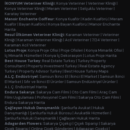
İKONYUM Veteriner Kliniği:
Konya Veteriner
|
Veteriner Kliniği
|
Konya Veteriner Kliniği
|
Meram Veteriner
|
Selçuklu Veteriner
|
Karatay Veteriner
Manoir Enchante Coiffeur:
Konya Kuaför
|
Kadın Kuaförü
|
Meram
Kuaför
|
Bayan Kuaförü
|
Konya Bayan Kuaförü
|
Manoir Enchante
Harita
Resul Ülkümen Veteriner Kliniği:
Karaman Veteriner
|
Veteriner
Kliniği
|
Karaman Veteriner Kliniği
|
Acil Veteriner
|
7/24 Veteriner
|
Karaman Acil Veteriner
Lotus Proje:
Konya Proje Ofisi
|
Proje Ofisleri
|
Konya Mimarlık Ofisi
|
İç Mimarlık Hizmetleri
|
Konya İç Dekorasyon
|
Lotus Proje Harita
Best House Turkey:
Real Estate Turkey
|
Turkey Property
Consultant
|
Property Investment Turkey
|
Real Estate Agency
Turkey
|
Property Advisor Turkey
|
Best House Turkey Maps
A.L.Ç. Endüstriyel:
Samsun İkinci El
|
İkinci El Market
|
Samsun İkinci
El Market
|
Sıfır ve İkinci El Ürünler
|
Samsun Endüstriyel Ürünler
|
A.L.Ç. Endüstriyel Harita
Endura Sakarya:
Sakarya Cam Filmi
|
Oto Cam Filmi
|
Araç Cam
Filmi Uygulaması
|
Profesyonel Cam Filmi
|
Sakarya Oto Cam Filmi
|
Endura Sakarya Harita
Çağlayan Hukuk Danışmanlık:
Şanlıurfa Avukat
|
Hukuk
Danışmanlığı
|
Şanlıurfa Hukuk Bürosu
|
Avukatlık Hizmetleri
|
Şanlıurfa Hukuki Danışmanlık
|
Çağlayan Hukuk Harita
Adagarden Flowers:
Sakarya Çiçekçi
|
Çiçek Siparişi
|
Sakarya
Çiçek Siparişi
|
Online Çiçek Gönderimi
|
Adapazarı Çiçekçi
|