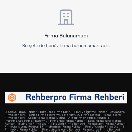
Firma Bulunamadı
Bu şehirde henüz firma bulunmamaktadır.
Bizclave Firma Rehberi
|
Bizquora Firma Dizini
|
Profilya İşletme Rehberi
|
Zeymedya
Firma Rehberi
|
Profica Firma Platformu
|
Markify360 Firma Listesi
|
Firmalio Yerel
Firma Rehberi
|
WebdeFirma İşletme Dizini
|
DijitalFirman Firma Rehberi
|
ProFirmaWeb Firma Platformu
|
FirmaMap Firma Rehberi
|
LocalFirma Yerel İşletme
Rehberi
|
BizMarka Firma Dizini
|
Maplafi Firma Rehberi
|
FirmaEvreni Firma Rehberi
|
Firmovia İşletme Rehberi
|
FirmaHaritam Firma Rehberi
|
FirmaPusula Firma Dizini
|
FirmaYolu Firma Rehberi
|
FirmaListe İşletme Rehberi
|
FirmaAdres Firma Rehberi
|