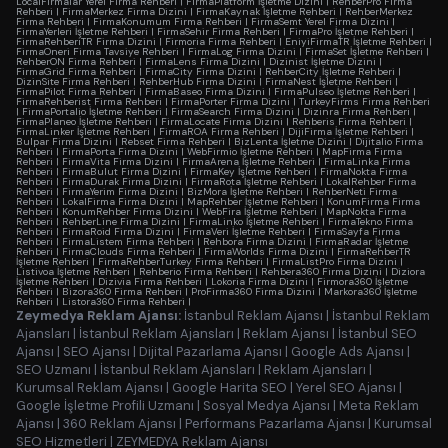
LocalFirmalar Yerel Firma Rehberi
|
FirmaPlatform İşletme Dizini
|
RehberPro Firma
Rehberi
|
FirmaMerkez Firma Dizini
|
FirmaKaynak İşletme Rehberi
|
RehberMerkez
Firma Rehberi
|
FirmaKonumum Firma Rehberi
|
FirmaSemt Yerel Firma Dizini
|
FirmaYerleri İşletme Rehberi
|
FirmaSehir Firma Rehberi
|
FirmaPro İşletme Rehberi
|
FirmaRehberiTR Firma Dizini
|
Firmoria Firma Rehberi
|
EniyiFirmaTR İşletme Rehberi
|
FirmaOneri Firma Tavsiye Rehberi
|
FirmaLog Firma Dizini
|
FirmaSet İşletme Rehberi
|
RehberON Firma Rehberi
|
FirmaLens Firma Dizini
|
Dizinist İşletme Dizini
|
FirmaGrid Firma Rehberi
|
FirmaCity Firma Dizini
|
RehberCity İşletme Rehberi
|
DizinSite Firma Rehberi
|
RehberHub Firma Dizini
|
FirmaNest İşletme Rehberi
|
FirmaPilot Firma Rehberi
|
FirmaBaseo Firma Dizini
|
FirmaPulseo İşletme Rehberi
|
FirmaRehberist Firma Rehberi
|
FirmaPorter Firma Dizini
|
TurkeyFirms Firma Rehberi
|
FirmaPortalio İşletme Rehberi
|
FirmaSearch Firma Dizini
|
Dizinra Firma Rehberi
|
FirmaPlaneo İşletme Rehberi
|
FirmaLocate Firma Dizini
|
Rehberis Firma Rehberi
|
FirmaLinker İşletme Rehberi
|
FirmaROA Firma Rehberi
|
DijiFirma İşletme Rehberi
|
Bulpar Firma Dizini
|
Rebset Firma Rehberi
|
BizLenta İşletme Dizini
|
Dijitalio Firma
Rehberi
|
FirmaPorta Firma Dizini
|
WebFirmio İşletme Rehberi
|
MapFirma Firma
Rehberi
|
FirmaVita Firma Dizini
|
FirmaArena İşletme Rehberi
|
FirmaLinka Firma
Rehberi
|
FirmaBulut Firma Dizini
|
FirmaKey İşletme Rehberi
|
FirmaNokta Firma
Rehberi
|
FirmaDurak Firma Dizini
|
FirmaRota İşletme Rehberi
|
LokalRehber Firma
Rehberi
|
FirmaYerim Firma Dizini
|
BizMora İşletme Rehberi
|
RehberNeti Firma
Rehberi
|
LokalFirma Firma Dizini
|
MapRehber İşletme Rehberi
|
KonumFirma Firma
Rehberi
|
KonumRehber Firma Dizini
|
WebFira İşletme Rehberi
|
MapNokta Firma
Rehberi
|
RehberLine Firma Dizini
|
FirmaLinko İşletme Rehberi
|
FirmaTekno Firma
Rehberi
|
FirmaRoid Firma Dizini
|
FirmaVeri İşletme Rehberi
|
FirmaSayfa Firma
Rehberi
|
FirmaListem Firma Rehberi
|
Rehbora Firma Dizini
|
FirmaRadar İşletme
Rehberi
|
FirmaClouds Firma Rehberi
|
FirmaWorlds Firma Dizini
|
FirmaRehberTR
İşletme Rehberi
|
FirmaRehberTurkey Firma Rehberi
|
FirmaListPro Firma Dizini
|
Listivoa İşletme Rehberi
|
Rehberio Firma Rehberi
|
Rehbera360 Firma Dizini
|
Diziora
İşletme Rehberi
|
Dizivia Firma Rehberi
|
Lokoria Firma Dizini
|
Firmora360 İşletme
Rehberi
|
Bizora360 Firma Rehberi
|
ProFirma360 Firma Dizini
|
Markora360 İşletme
Rehberi
|
Listora360 Firma Rehberi
|
Zeymedya Reklam Ajansı:
İstanbul Reklam Ajansı
|
İstanbul Reklam
Ajansları
|
İstanbul Reklam Ajansları
|
Reklam Ajansı
|
İstanbul SEO
Ajansı
|
SEO Ajansı
|
Dijital Pazarlama Ajansı
|
Google Ads Ajansı
|
SEO Uzmanı
|
İstanbul Reklam Ajansları
|
Reklam Ajansları
|
Kurumsal Reklam Ajansı
|
Google Harita SEO
|
Yerel SEO Ajansı
|
Google İşletme Profili Uzmanı
|
Sosyal Medya Ajansı
|
Meta Reklam
Ajansı
|
360 Reklam Ajansı
|
Performans Pazarlama Ajansı
|
Kurumsal
SEO Hizmetleri
|
ZEYMEDYA Reklam Ajansı