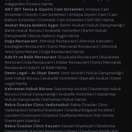
Adagarden Flowers Harita
ANT SKY Tente & Giyotin Cam Sistemleri:
Antalya Cam
Sistemleri
|
Giyotin Cam Sistemleri
|
Antalya Giyotin Cam
|
Cam
Balkon Sistemleri
|
Otomatik Cam Sistemleri
|
ANT SKY Harita
Avukat Beyza Aydeniz Aşgın:
Bartın Avukat
|
Hukuk Danışmanlığı
|
Bartın Hukuk Bürosu
|
Avukatlık Hizmetleri
|
Bartın Hukuki
Danışmanlık
|
Beyza Aydeniz Aşgın Harita
Doğa Restaurant:
Altınoluk Restaurant
|
Altınoluk Kahvaltı
|
Kazdağları Restaurant
|
Deniz Manzaralı Restaurant
|
Altınoluk
Yeme İçme Mekanı
|
Doğa Restaurant Harita
Ada Et ve Balık Restaurant:
Büyükada Restaurant
|
Büyükada
Restoran
|
Ada Restaurant
|
Adalar Restaurant
|
Deniz Manzaralı
Restaurant
|
Ada Et ve Balık Harita
Demir Legal - Av. Diyar Demir:
İzmir Avukat
|
Hukuk Danışmanlığı
|
İzmir Hukuk Bürosu
|
Avukatlık Hizmetleri
|
Bayraklı Avukat
|
Demir
Legal Harita
Kahraman Hukuk Bürosu:
Gaziantep Avukat
|
Gaziantep Hukuk
Bürosu
|
Hukuk Danışmanlığı
|
Avukatlık Hizmetleri
|
Gaziantep
Hukuki Danışmanlık
|
Kahraman Hukuk Harita
Rabia Özaslan Clinic Vadistanbul:
Rabia Özaslan Clinic
Vadistanbul
|
İstanbul Diyetisyen
|
İstanbul Bölgesel İncelme
|
Lipödem Diyetisyeni
|
İstanbul Zayıflama Merkezi
|
Kilo Verme
Diyetisyeni İstanbul
Rabia Özaslan Clinic Kayseri:
Kayseri Diyetisyen
|
Beslenme
Danışmanlığı
|
Kayseri Beslenme Uzmanı
|
Diyetisyen Kliniği
|
Kilo